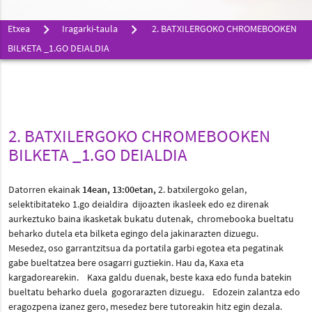
Etxea
Iragarki-taula
2. BATXILERGOKO CHROMEBOOKEN
BILKETA _1.GO DEIALDIA
2. BATXILERGOKO CHROMEBOOKEN
BILKETA _1.GO DEIALDIA
Datorren ekainak
14ean, 13:00etan,
2. batxilergoko gelan,
selektibitateko 1.go deialdira dijoazten ikasleek edo ez direnak
aurkeztuko baina ikasketak bukatu dutenak, chromebooka bueltatu
beharko dutela eta bilketa egingo dela jakinarazten dizuegu.
Mesedez, oso garrantzitsua da portatila garbi egotea eta pegatinak
gabe bueltatzea bere osagarri guztiekin. Hau da, Kaxa eta
kargadorearekin. Kaxa galdu duenak, beste kaxa edo funda batekin
bueltatu beharko duela gogorarazten dizuegu. Edozein zalantza edo
eragozpena izanez gero, mesedez bere tutoreakin hitz egin dezala.