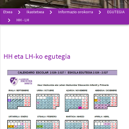
Etxea
Ikastetxea
Informazio orokorra
EGUTEGIA
HH - LH
HH eta LH-ko egutegia