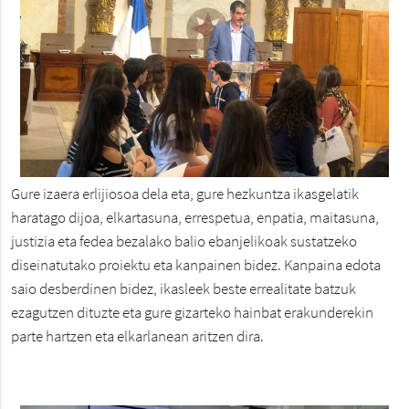
Gure izaera erlijiosoa dela eta, gure hezkuntza ikasgelatik
haratago dijoa, elkartasuna, errespetua, enpatia, maitasuna,
justizia eta fedea bezalako balio ebanjelikoak sustatzeko
diseinatutako proiektu eta kanpainen bidez. Kanpaina edota
saio desberdinen bidez, ikasleek beste errealitate batzuk
ezagutzen dituzte eta gure gizarteko hainbat erakunderekin
parte hartzen eta elkarlanean aritzen dira.