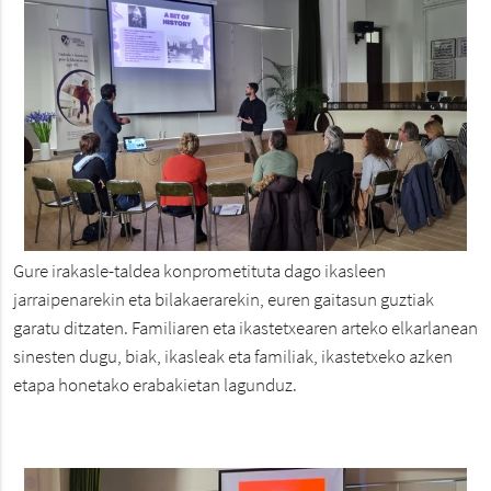
Gure irakasle-taldea konprometituta dago ikasleen
jarraipenarekin eta bilakaerarekin, euren gaitasun guztiak
garatu ditzaten. Familiaren eta ikastetxearen arteko elkarlanean
sinesten dugu, biak, ikasleak eta familiak, ikastetxeko azken
etapa honetako erabakietan lagunduz.