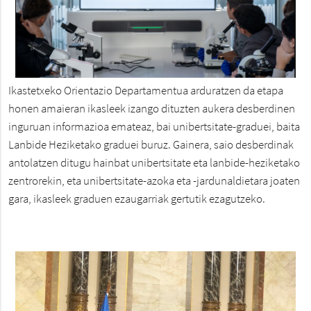
Ikastetxeko Orientazio Departamentua arduratzen da etapa
honen amaieran ikasleek izango dituzten aukera desberdinen
inguruan informazioa emateaz, bai unibertsitate-graduei, baita
Lanbide Heziketako graduei buruz. Gainera, saio desberdinak
antolatzen ditugu hainbat unibertsitate eta lanbide-heziketako
zentrorekin, eta unibertsitate-azoka eta -jardunaldietara joaten
gara, ikasleek graduen ezaugarriak gertutik ezagutzeko.