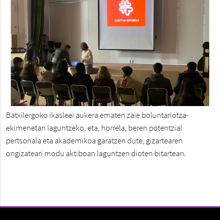
Batxilergoko ikasleei aukera ematen zaie boluntariotza-
ekimenetan laguntzeko, eta, horrela, beren potentzial
pertsonala eta akademikoa garatzen dute, gizartearen
ongizateari modu aktiboan laguntzen dioten bitartean.