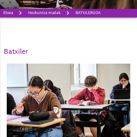
Etxea
Hezkuntza mailak
BATXILERGOA
Batxiler