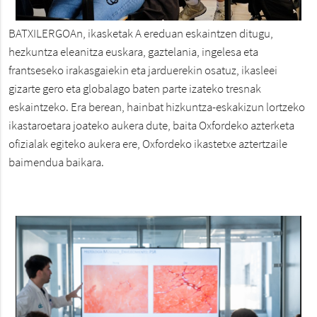
BATXILERGOAn, ikasketak A ereduan eskaintzen ditugu,
hezkuntza eleanitza euskara, gaztelania, ingelesa eta
frantseseko irakasgaiekin eta jarduerekin osatuz, ikasleei
gizarte gero eta globalago baten parte izateko tresnak
eskaintzeko. Era berean, hainbat hizkuntza-eskakizun lortzeko
ikastaroetara joateko aukera dute, baita Oxfordeko azterketa
ofizialak egiteko aukera ere, Oxfordeko ikastetxe aztertzaile
baimendua baikara.