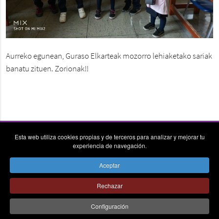
Aurreko egunean, Guraso Elkarteak mozorro lehiaketako sariak
banatu zituen. Zorionak!!
Esta web utiliza cookies propias y de terceros para analizar y mejorar tu
experiencia de navegación.
Aceptar
vpn_key
place
send
Rechazar
© Colegio la Asunción Donostia - Todos los derechos
reservados - Avda. Alcalde José Elósegui, 279 20015
Configuración
Donostia-San Sebastián Tel.: 943 288 411 Fax: 943 286 830 -