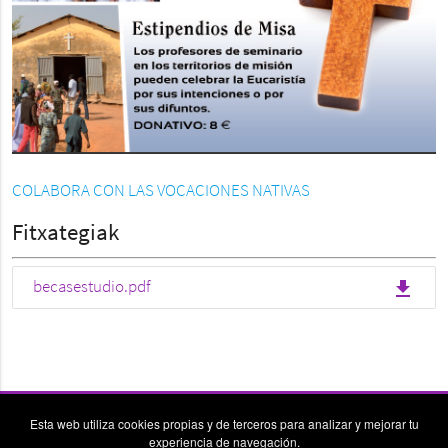
COLABORA CON LAS VOCACIONES NATIVAS
Fitxategiak
file_download
becasestudio.pdf
Esta web utiliza cookies propias y de terceros para analizar y mejorar tu
experiencia de navegación.