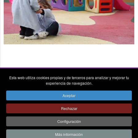
Esta web utiliza cookies propias y de terceros para analizar y mejorar tu
experiencia de navegación.
Aceptar
vpn_key
place
send
Rechazar
© Colegio la Asunción Donostia - Todos los derechos
reservados - Avda. Alcalde José Elósegui, 279 20015
Configuración
Donostia-San Sebastián Tel.: 943 288 411 Fax: 943 286 830 -
AVISO LEGAL
|
CANAL DE COMUNICACIÓN
|
POLÍTICA DE
Más información